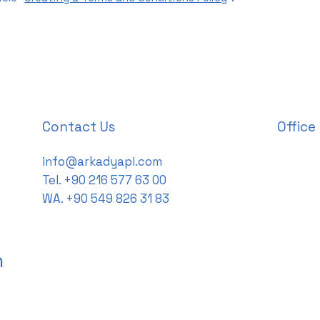
Contact Us
Office
info@arkadyapi.com
Sehit Sa
Tel. +90 216 577 63 00
Block A,
WA.
+90 549 826 31 83
/ TURKE
n