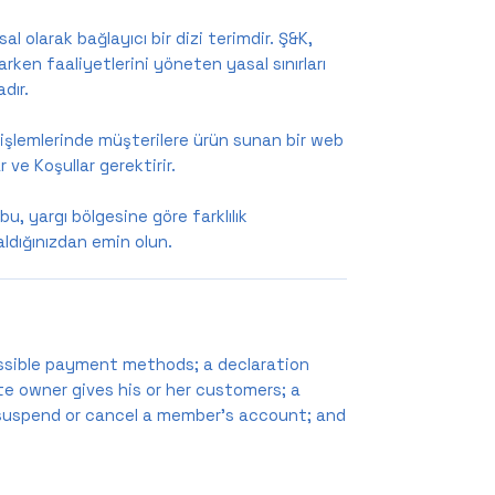
l olarak bağlayıcı bir dizi terimdir. Ş&K,
rken faaliyetlerini yöneten yasal sınırları
dır.
t işlemlerinde müşterilere ürün sunan bir web
r ve Koşullar gerektirir.
u, yargı bölgesine göre farklılık
aldığınızdan emin olun.
ossible payment methods; a declaration
e owner gives his or her customers; a
o suspend or cancel a member’s account; and