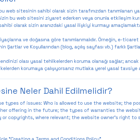
 bu web sitesinin sahibi olarak sizin tarafınızdan tanımlanan yasa
nizin bu web sitesini ziyaret ederken veya onunla etkileşim kura
si sahibi olarak sizin aranızdaki yasal ilişkiyi kurmayı amaçlamakta
htiyaçlarına ve doğasına göre tanımlanmalıdır. Örneğin, e-ticare
in Şartlar ve Koşullarından (blog, açılış sayfası vb.) farklı Şartla
kendinizi olası yasal tehlikelerden koruma olanağı sağlar; ancak b
likelerden korumaya çalışıyorsanız mutlaka yerel yasal tavsiye 
sine Neler Dahil Edilmelidir?
se types of issues: Who is allowed to use the website; the p
er offering in the future; the types of warranties the websit
ty or copyrights, where relevant; the website owner’s right t
cle “
Creating a Terms and Conditions Policy
”.