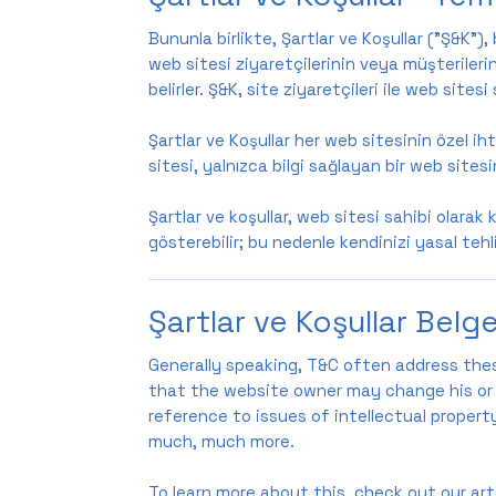
Bununla birlikte, Şartlar ve Koşullar ("Ş&K"),
web sitesi ziyaretçilerinin veya müşterileri
belirler. Ş&K, site ziyaretçileri ile web site
Şartlar ve Koşullar her web sitesinin özel i
sitesi, yalnızca bilgi sağlayan bir web sitesin
Şartlar ve koşullar, web sitesi sahibi olarak 
gösterebilir; bu nedenle kendinizi yasal teh
Şartlar ve Koşullar Belge
Generally speaking, T&C often address the
that the website owner may change his or h
reference to issues of intellectual proper
much, much more.
To learn more about this, check out our arti